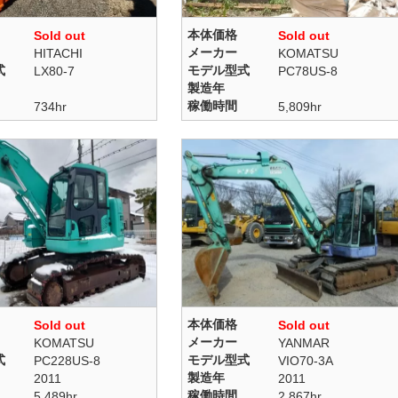
本体価格
Sold out
Sold out
メーカー
HITACHI
KOMATSU
式
モデル型式
LX80-7
PC78US-8
製造年
稼働時間
734hr
5,809hr
本体価格
Sold out
Sold out
メーカー
KOMATSU
YANMAR
式
モデル型式
PC228US-8
VIO70-3A
製造年
2011
2011
稼働時間
5,489hr
2,867hr