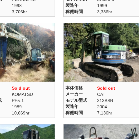
製造年
1998
1999
稼働時間
3,706hr
3,336hr
本体価格
Sold out
Sold out
メーカー
KOMATSU
CAT
式
モデル型式
PF5-1
313BSR
製造年
1989
2004
稼働時間
10,669hr
7,136hr