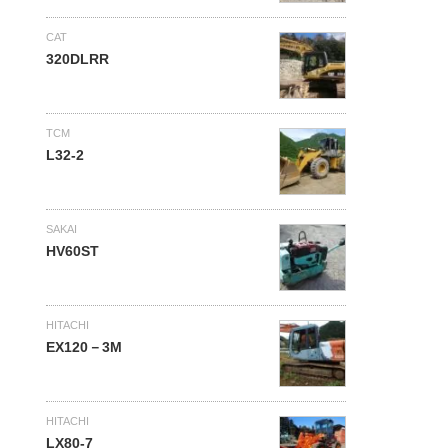
CAT
320DLRR
TCM
L32-2
SAKAI
HV60ST
HITACHI
EX120－3M
HITACHI
LX80-7