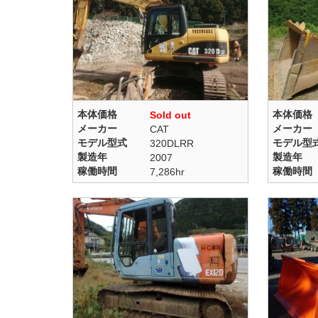
本体価格
本体価格
Sold out
メーカー
メーカー
CAT
モデル型式
モデル型
320DLRR
製造年
製造年
2007
稼働時間
稼働時間
7,286hr