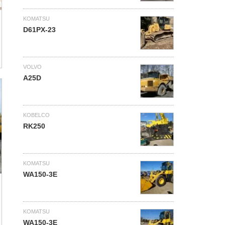
KOMATSU
D61PX-23
VOLVO
A25D
KOBELCO
RK250
KOMATSU
WA150-3E
KOMATSU
WA150-3E