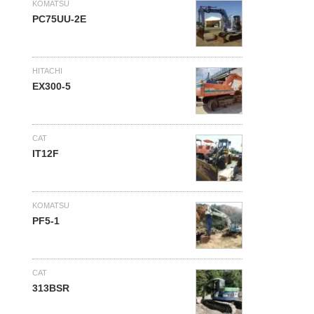
KOMATSU
PC75UU-2E
HITACHI
EX300-5
CAT
IT12F
KOMATSU
PF5-1
CAT
313BSR