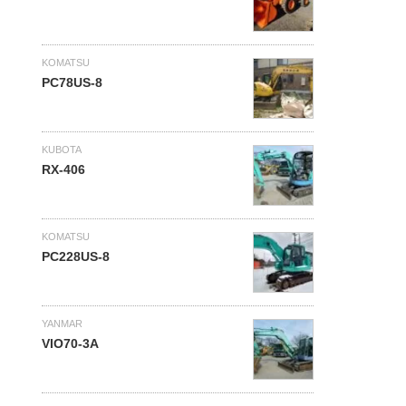
KOMATSU
PC78US-8
KUBOTA
RX-406
KOMATSU
PC228US-8
YANMAR
VIO70-3A