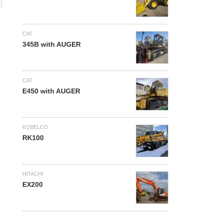
CAT
345B with AUGER
CAT
E450 with AUGER
KOBELCO
RK100
HITACHI
EX200