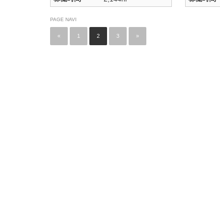
PAGE NAVI
«
1
2
3
»