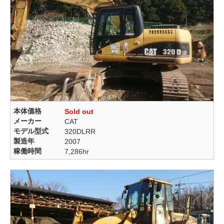
本体価格
Sold out
メーカー
CAT
モデル型式
320DLRR
製造年
2007
稼働時間
7,286hr