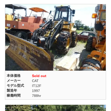
本体価格
Sold out
メーカー
CAT
モデル型式
IT12F
製造年
1997
稼働時間
788hr