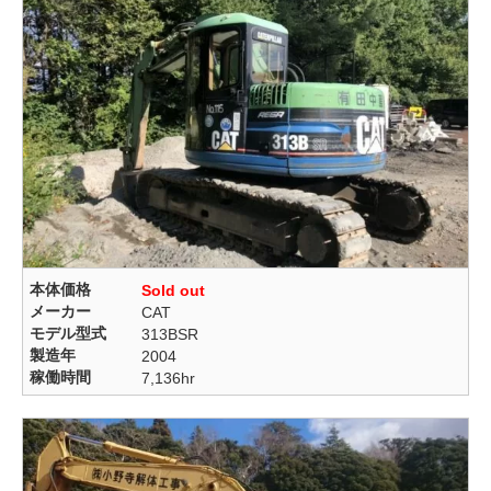
本体価格
Sold out
メーカー
CAT
モデル型式
313BSR
製造年
2004
稼働時間
7,136hr