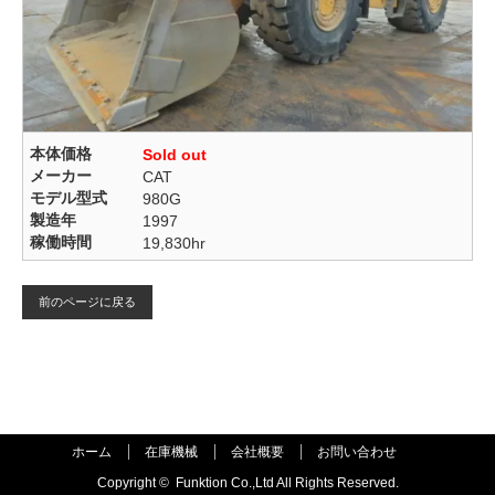
本体価格
Sold out
メーカー
CAT
モデル型式
980G
製造年
1997
稼働時間
19,830hr
前のページに戻る
ホーム
在庫機械
会社概要
お問い合わせ
Copyright ©
Funktion Co.,Ltd All Rights Reserved.