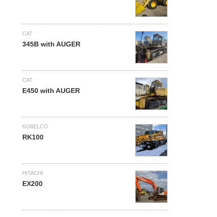
CAT
345B with AUGER
CAT
E450 with AUGER
KOBELCO
RK100
HITACHI
EX200