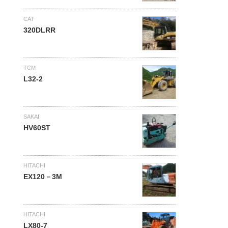
CAT
320DLRR
TCM
L32-2
SAKAI
HV60ST
HITACHI
EX120－3M
HITACHI
LX80-7