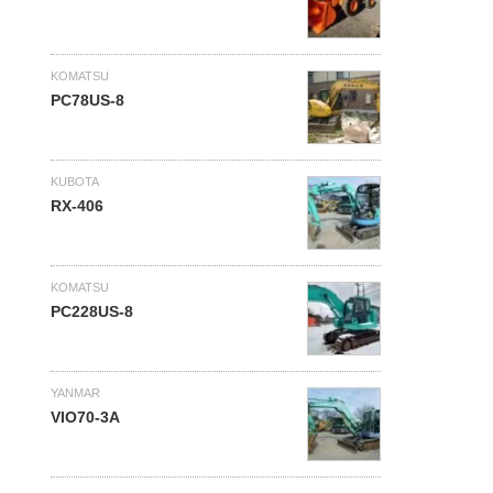
KOMATSU
PC78US-8
KUBOTA
RX-406
KOMATSU
PC228US-8
YANMAR
VIO70-3A