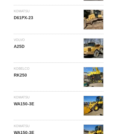
KOMATSU
D61PX-23
VOLVO
A25D
KOBELCO
RK250
KOMATSU
WA150-3E
KOMATSU
WA150-3E