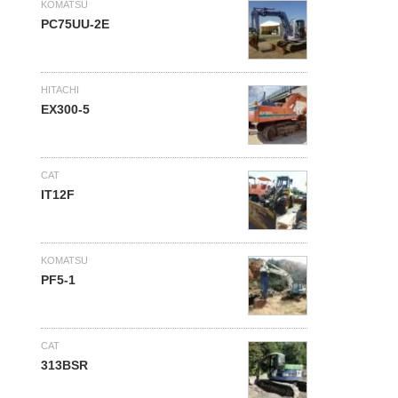
KOMATSU
PC75UU-2E
HITACHI
EX300-5
CAT
IT12F
KOMATSU
PF5-1
CAT
313BSR